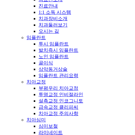
진료안내
1:1 소독 시스템
치과장비소개
치과둘러보기
오시는 길
임플란트
투시 임플란트
발치즉시 임플란트
노인 임플란트
골이식
상악동거상술
임플란트 관리요령
치아교정
부평우리 치아교정
투명교정 인비절라인
설측교정 인코그니토
급속교정 클리피씨
치아교정 주의사항
치아심미
심미보철
라미네이트