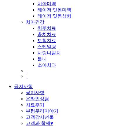
치아미백
레이저 잇몸미백
레이저 잇몸성형
치아건강
치주치료
충치치료
보철치료
스케일링
사랑니발치
틀니
소아치과
공지사항
공지사항
온라인상담
치료후기
부평우리이야기
고객감사선물
고객과 함께♥