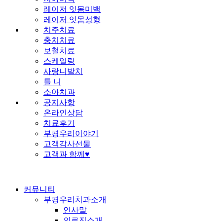
레이저 잇몸미백
레이저 잇몸성형
치주치료
충치치료
보철치료
스케일링
사랑니발치
틀 니
소아치과
공지사항
온라인상담
치료후기
부평우리이야기
고객감사선물
고객과 함께♥
커뮤니티
부평우리치과소개
인사말
의료진소개