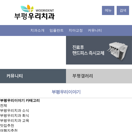
메뉴
검색
치과소개
임플란트
치아교정
커뮤니티
커뮤니티
부평갤러리
부평우리이야기
부평우리이야기 카테고리
전체
부평우리치과 소식
부평우리치과 회식
부평우리치과 교육
맛집추천
여행지추천