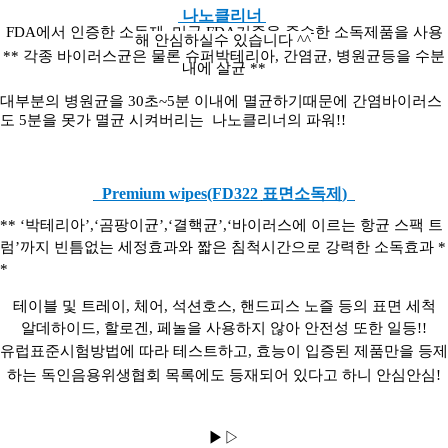
나노클리너
FDA에서 인증한 소독제, 미국 FDA기준을 준수한 소독제품을 사용
해 안심하실수 있습니다 ^^
** 각종 바이러스균은 물론 슈퍼박테리아
,
간염균
,
병원균등을 수분
내에 살균 **
대부분의 병원균을
30
초
~5
분 이내에 멸균하기때문에 간염바이러스
도
5
분을 못가 멸균
시켜버리는
나노클리너의 파워
!!
Premium wipes(FD322
표면소독제
)
** ‘
박테리아
’,‘
곰팡이균
’,‘
결핵균
’,‘
바이러스에 이르는 항균 스팩 트
럼
’
까지 빈틈없는 세정효과와 짧은 침척시간으로 강력한 소독효과 *
*
테이블 및 트레이
,
체어
,
석션호스
, 핸드피스 노즐 등의 표면 세척
알데하이드
,
할로겐
,
페놀을 사용하지 않아 안전성 또한 일등
!!
유럽표준시험방법에 따라 테스트하고
,
효능이 입증된 제품만을 등제
하는 독인음용위생협회 목록에도 등재되어 있다고 하니 안심안심
!
▶▷