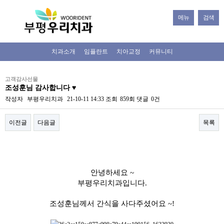
메뉴
검색
치과소개
임플란트
치아교정
커뮤니티
고객감사선물
조성훈님 감사합니다 ♥
작성자
부평우리치과
21-10-11 14:33
조회
859회
댓글
0건
이전글
다음글
목록
본문
안녕하세요 ~
부평우리치과입니다.
조성훈님께서 간식을 사다주셨어요 ~!